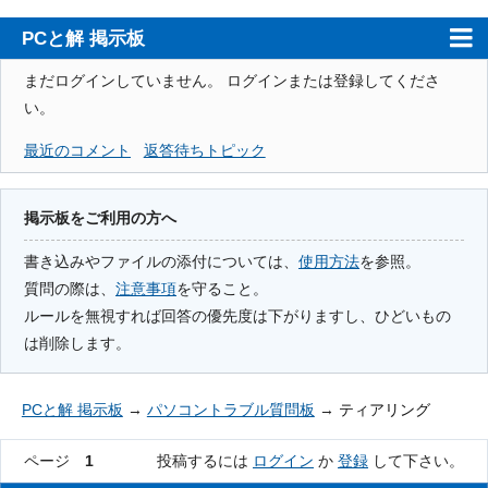
PCと解 掲示板
ホーム
まだログインしていません。
ログインまたは登録してくださ
い。
PCと解
最近のコメント
返答待ちトピック
注意事項
使用方法
掲示板をご利用の方へ
検索
書き込みやファイルの添付については、
使用方法
を参照。
質問の際は、
注意事項
を守ること。
登録
ルールを無視すれば回答の優先度は下がりますし、ひどいもの
ログイン
は削除します。
PCと解 掲示板
→
パソコントラブル質問板
→
ティアリング
ページ
1
投稿するには
ログイン
か
登録
して下さい。