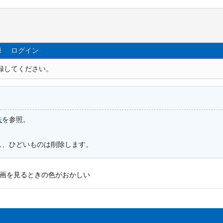
録
ログイン
録してください。
法
を参照。
し、ひどいものは削除します。
画を見るときの色がおかしい