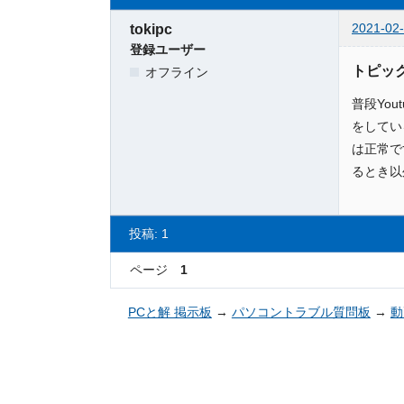
2021-02-
tokipc
登録ユーザー
トピッ
オフライン
普段Yo
をしてい
は正常で
るとき以
投稿: 1
ページ
1
PCと解 掲示板
→
パソコントラブル質問板
→
動