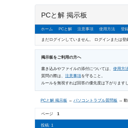
PCと解 掲示板
ホーム
PCと解
注意事項
使用方法
登
まだログインしていません。
ログインまたは登
掲示板をご利用の方へ
書き込みやファイルの添付については、
使用方
質問の際は、
注意事項
を守ること。
ルールを無視すれば回答の優先度は下がります
PCと解 掲示板
→
パソコントラブル質問板
→
動
ページ
1
投稿: 1