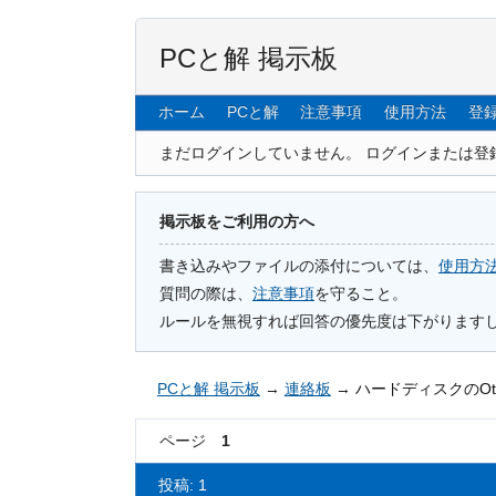
PCと解 掲示板
ホーム
PCと解
注意事項
使用方法
登
まだログインしていません。
ログインまたは登
掲示板をご利用の方へ
書き込みやファイルの添付については、
使用方
質問の際は、
注意事項
を守ること。
ルールを無視すれば回答の優先度は下がります
PCと解 掲示板
→
連絡板
→
ハードディスクのOt
ページ
1
投稿: 1