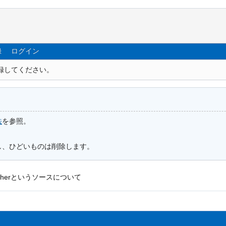
録
ログイン
録してください。
法
を参照。
し、ひどいものは削除します。
herというソースについて