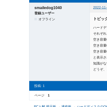
2022-11-
smailedog1040
登録ユーザー
トピック
オフライン
ハードデ
それぞれ
空き容量0.
空き容量0.
空き容量0.
と表示さ
知識がな
どうぞ、
投稿: 1
ページ
1
PCと解 掲示板
→
連絡板
→
ハードディスクのOt