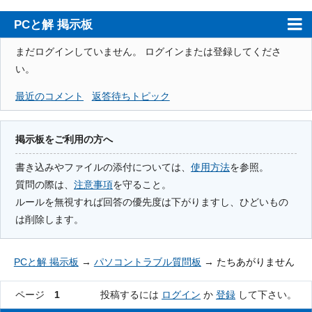
PCと解 掲示板
ホーム
まだログインしていません。
ログインまたは登録してくださ
い。
PCと解
最近のコメント
返答待ちトピック
注意事項
使用方法
掲示板をご利用の方へ
検索
書き込みやファイルの添付については、
使用方法
を参照。
質問の際は、
注意事項
を守ること。
登録
ルールを無視すれば回答の優先度は下がりますし、ひどいもの
ログイン
は削除します。
PCと解 掲示板
→
パソコントラブル質問板
→
たちあがりません
ページ
1
投稿するには
ログイン
か
登録
して下さい。