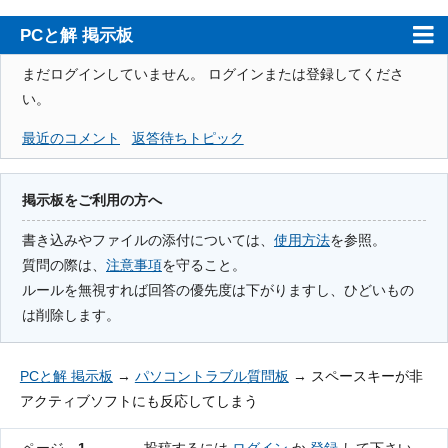
PCと解 掲示板
ホーム
まだログインしていません。
ログインまたは登録してくださ
い。
PCと解
最近のコメント
返答待ちトピック
注意事項
使用方法
掲示板をご利用の方へ
検索
書き込みやファイルの添付については、
使用方法
を参照。
質問の際は、
注意事項
を守ること。
登録
ルールを無視すれば回答の優先度は下がりますし、ひどいもの
ログイン
は削除します。
PCと解 掲示板
→
パソコントラブル質問板
→
スペースキーが非
アクティブソフトにも反応してしまう