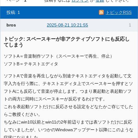
ページ
1
投稿するには
ログイン
か
登録
して下さい。
投稿: 1
トピックRSS
bros
2025-08-21 10:21:55
1
トピック: スペースキーが非アクティブソフトにも反応し
てしまう
ソフトA＝音楽制作ソフト（スペースキーで再生、停止）
ソフトB＝テキストエディタ
ソフトAで音楽を再生しながら別途テキストエディタを起動して文
字入力を行う際に、テキストエディタ上でスペースキーを押すとソ
フトAにも反応して音楽が停止します。つまり裏起動と表起動ソフ
トの両方に同時にスペースキーが反応するわけです。
これを表起動ソフトだけに反応させる設定をどなたかご存じでした
らご教授ください。
ちなみにwin10以前とwin11の2年前辺りまでは表ソフトだけに反応
していましたが、いつかのWindowsアップデート以降にこのような
症状になりました。