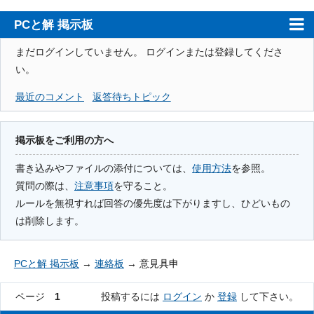
PCと解 掲示板
ホーム
まだログインしていません。
ログインまたは登録してくださ
い。
PCと解
最近のコメント
返答待ちトピック
注意事項
使用方法
掲示板をご利用の方へ
検索
書き込みやファイルの添付については、
使用方法
を参照。
質問の際は、
注意事項
を守ること。
登録
ルールを無視すれば回答の優先度は下がりますし、ひどいもの
ログイン
は削除します。
PCと解 掲示板
→
連絡板
→
意見具申
ページ
1
投稿するには
ログイン
か
登録
して下さい。