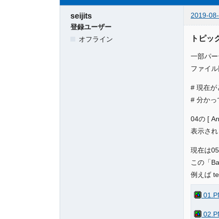
2019-08-
seijits
登録ユーザー
トピック
オフライン
一部パー
ファイル回
# 現在
# 分か
04の [ A
表示され
現在は05
この「Ba
例えば t
01.P
02.P