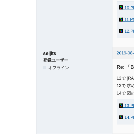
10.P
11.P
12.P
2019-08-
seijits
登録ユーザー
Re: 「
オフライン
12で [
13で 
14で 
13.P
14.P