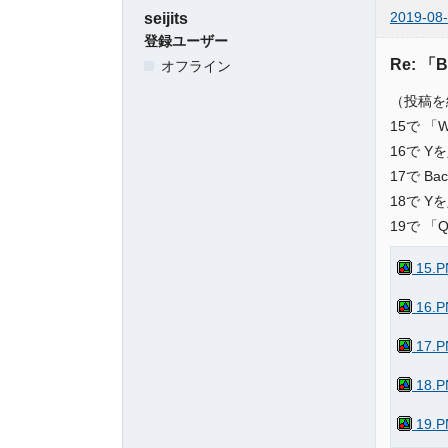
2019-08-
seijits
登録ユーザー
Re: 「
オフライン
（投稿を
15で 「
16で 
17で Ba
18で 
19で 「
15.P
16.P
17.P
18.P
19.P