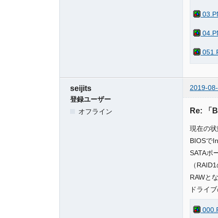
03.P
04.P
051.
2019-08-
seijits
登録ユーザー
Re: 「
オフライン
現在の状
BIOSで
SATA
（RAI
RAWと
ドライブ
000.