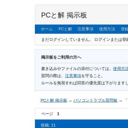
PCと解 掲示板
ホーム
PCと解
注意事項
使用方法
登
まだログインしていません。
ログインまたは登
掲示板をご利用の方へ
書き込みやファイルの添付については、
使用方
質問の際は、
注意事項
を守ること。
ルールを無視すれば回答の優先度は下がります
PCと解 掲示板
→
パソコントラブル質問板
→
「
ページ
1
投稿: 11