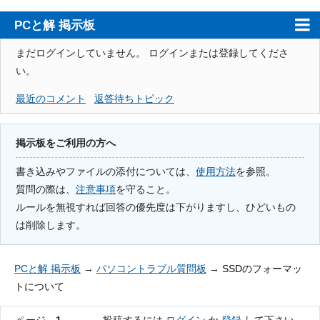
PCと解 掲示板
ホーム
まだログインしていません。
ログインまたは登録してくださ
い。
PCと解
最近のコメント
返答待ちトピック
注意事項
使用方法
掲示板をご利用の方へ
検索
書き込みやファイルの添付については、
使用方法
を参照。
質問の際は、
注意事項
を守ること。
登録
ルールを無視すれば回答の優先度は下がりますし、ひどいもの
ログイン
は削除します。
PCと解 掲示板
→
パソコントラブル質問板
→
SSDのフォーマッ
トについて