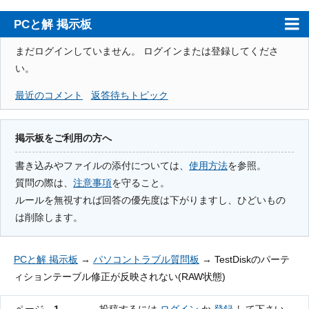
PCと解 掲示板
ホーム
まだログインしていません。
ログインまたは登録してくださ
い。
PCと解
最近のコメント
返答待ちトピック
注意事項
使用方法
掲示板をご利用の方へ
検索
書き込みやファイルの添付については、
使用方法
を参照。
質問の際は、
注意事項
を守ること。
登録
ルールを無視すれば回答の優先度は下がりますし、ひどいもの
ログイン
は削除します。
PCと解 掲示板
→
パソコントラブル質問板
→
TestDiskのパーテ
ィションテーブル修正が反映されない(RAW状態)