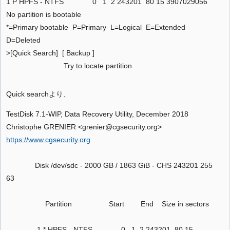
1 P HPFS - NTFS 0 1 2 243201 80 15 3907029056
No partition is bootable
*=Primary bootable P=Primary L=Logical E=Extended
D=Deleted
>[Quick Search] [ Backup ]
Try to locate partition
Quick searchより、
TestDisk 7.1-WIP, Data Recovery Utility, December 2018
Christophe GRENIER <grenier@cgsecurity.org>
https://www.cgsecurity.org
Disk /dev/sdc - 2000 GB / 1863 GiB - CHS 243201 255
63
Partition Start End Size in sectors
1 * HPFS - NTFS 0 1 2 243201 80 15