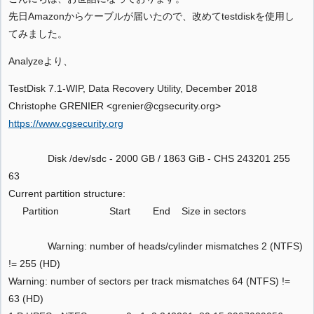
先日Amazonからケーブルが届いたので、改めてtestdiskを使用し
てみました。
Analyzeより、
TestDisk 7.1-WIP, Data Recovery Utility, December 2018
Christophe GRENIER <grenier@cgsecurity.org>
https://www.cgsecurity.org
Disk /dev/sdc - 2000 GB / 1863 GiB - CHS 243201 255
63
Current partition structure:
Partition Start End Size in sectors
Warning: number of heads/cylinder mismatches 2 (NTFS)
!= 255 (HD)
Warning: number of sectors per track mismatches 64 (NTFS) !=
63 (HD)