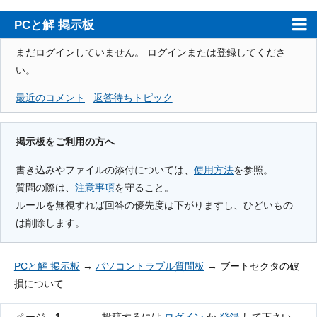
PCと解 掲示板
ホーム
まだログインしていません。
ログインまたは登録してくださ
い。
PCと解
最近のコメント
返答待ちトピック
注意事項
使用方法
掲示板をご利用の方へ
検索
書き込みやファイルの添付については、
使用方法
を参照。
質問の際は、
注意事項
を守ること。
登録
ルールを無視すれば回答の優先度は下がりますし、ひどいもの
ログイン
は削除します。
PCと解 掲示板
→
パソコントラブル質問板
→
ブートセクタの破
損について