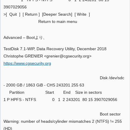
3907029056
>[ Quit ] [ Return ] [Deeper Search] [ Write ]
Return to main menu
Advanced – Bootより、
TestDisk 7.1-WIP, Data Recovery Utility, December 2018
Christophe GRENIER <grenier@cgsecurity.org>
https://www.cgsecurity.org
Disk /dev/sdc
- 2000 GB / 1863 GiB - CHS 243201 255 63
Partition Start End Size in sectors
1 P HPFS - NTFS 0 1 2 243201 80 15 3907029056
Boot sector
Warning: number of heads/cylinder mismatches 2 (NTFS) != 255
(HD)