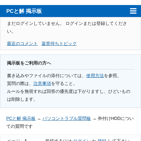
PCと解 掲示板
ホーム
まだログインしていません。
ログインまたは登録してくださ
い。
PCと解
最近のコメント
返答待ちトピック
注意事項
使用方法
掲示板をご利用の方へ
検索
書き込みやファイルの添付については、
使用方法
を参照。
質問の際は、
注意事項
を守ること。
登録
ルールを無視すれば回答の優先度は下がりますし、ひどいもの
ログイン
は削除します。
PCと解 掲示板
→
パソコントラブル質問板
→
外付けHDDについ
ての質問です