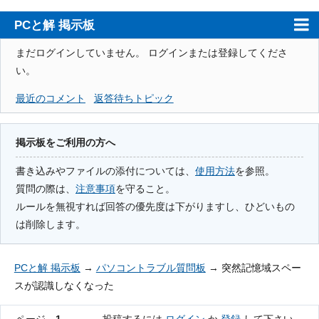
PCと解 掲示板
ホーム
まだログインしていません。
ログインまたは登録してくださ
い。
PCと解
最近のコメント
返答待ちトピック
注意事項
使用方法
掲示板をご利用の方へ
検索
書き込みやファイルの添付については、
使用方法
を参照。
質問の際は、
注意事項
を守ること。
登録
ルールを無視すれば回答の優先度は下がりますし、ひどいもの
ログイン
は削除します。
PCと解 掲示板
→
パソコントラブル質問板
→
突然記憶域スペー
スが認識しなくなった