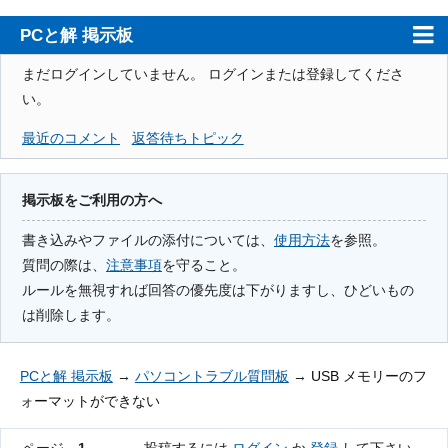
PCと解 掲示板
ホーム
まだログインしていません。
ログインまたは登録してくださ
い。
PCと解
最近のコメント
返答待ちトピック
注意事項
使用方法
掲示板をご利用の方へ
検索
書き込みやファイルの添付については、
使用方法
を参照。
質問の際は、
注意事項
を守ること。
登録
ルールを無視すれば回答の優先度は下がりますし、ひどいもの
ログイン
は削除します。
PCと解 掲示板
→
パソコントラブル質問板
→
USB メモリーのフ
ォーマットができない