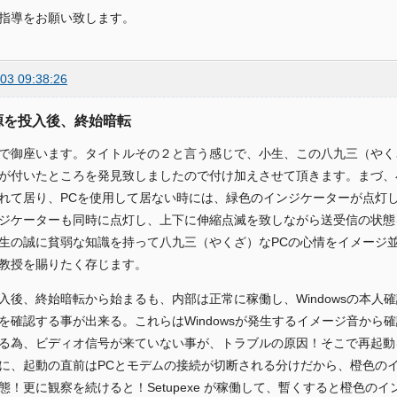
指導をお願い致します。
03 09:38:26
電源を投入後、終始暗転
ockで御座います。タイトルその２と言う感じで、小生、この八九三（や
が付いたところを発見致しましたので付け加えさせて頂きます。まづ、
れて居り、PCを使用して居ない時には、緑色のインジケーターが点灯
ジケーターも同時に点灯し、上下に伸縮点滅を致しながら送受信の状態
生の誠に貧弱な知識を持って八九三（やくざ）なPCの心情をイメージ
教授を賜りたく存じます。
入後、終始暗転から始まるも、内部は正常に稼働し、Windowsの本人確
を確認する事が出来る。これらはWindowsが発生するイメージ音か
る為、ビディオ信号が来ていない事が、トラブルの原因！そこで再起動
に、起動の直前はPCとモデムの接続が切断される分けだから、橙色の
態！更に観察を続けると！Setupexe が稼働して、暫くすると橙色