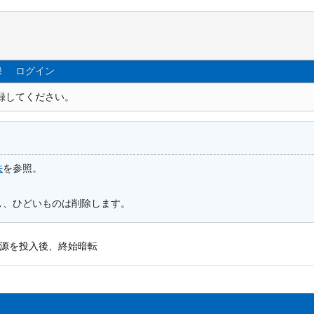
録
ログイン
録してください。
法
を参照。
し、ひどいものは削除します。
源を投入後、終始暗転