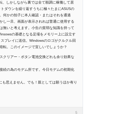
て暗転、しかしながら裏では全て順調に稼働して居
ットダウンを繰り返すうちに極々たまにASUSの
る。何かの拍子に本人確認・またはそれを通過
かし一旦、画面が表示されれば普通に使用する
は無いと考えます。小生の貧弱な知識を持って
nsowsの基礎となる足場をメモリー上に設立す
プレイに送信。Windowsのロゴがクルクル回
暗転。このイメージで宜しいでしょうか？
スクリアー・ボタン電池交換どれも余り効果な
接続の為のモデム所です。今日モデムの初期化
うにも思えません。でも！親としては願うほか有り
5