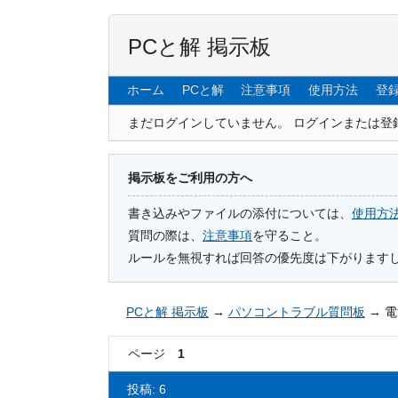
PCと解 掲示板
ホーム
PCと解
注意事項
使用方法
登
まだログインしていません。
ログインまたは登
掲示板をご利用の方へ
書き込みやファイルの添付については、
使用方
質問の際は、
注意事項
を守ること。
ルールを無視すれば回答の優先度は下がります
PCと解 掲示板
→
パソコントラブル質問板
→
電
ページ
1
投稿: 6