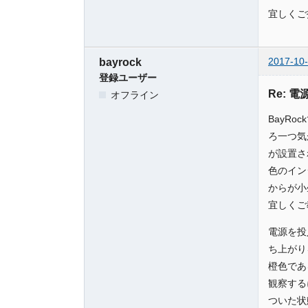
宜しくご
2017-10-
bayrock
登録ユーザー
Re: 
オフライン
BayR
ろ一つ気
が設置さ
色のイン
からが小
宜しくご
電源を投
ち上がり
橙色であ
観察する
ついた状