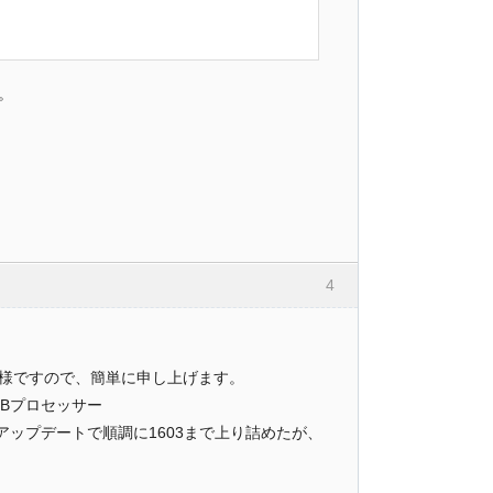
。
4
た様ですので、簡単に申し上げます。
5Bプロセッサー
s10Proまでアップデートで順調に1603まで上り詰めたが、