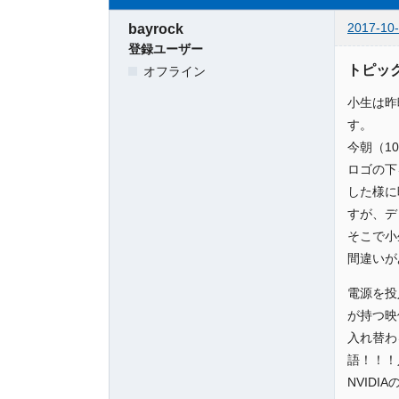
2017-10-
bayrock
登録ユーザー
トピッ
オフライン
小生は昨
す。
今朝（1
ロゴの下
した様に
すが、デ
そこで小
間違いが
電源を投
が持つ映像
入れ替わ
語！！！
NVID