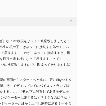
2
くざ）なPCの状況をよ～く！観察致しましたとこ
小生の机の下にはネットに接続する為のモデム
して居ります。これが、ネットに接続すると、橙
を目視出来る様になって居ります。さて！ここ
並びに推察致しますので、間違って居りますれば
認の画面からスタートへと進む。更にSkypeも立
ら確認。そこでディスプレイのパイロットランプは
をする。ここで机の下に設置してあるモデムを
インジケーターは消えるはず？？？なのに？貼り
のインジケーターが細かく上下し瞬時に消る！一秒ほ