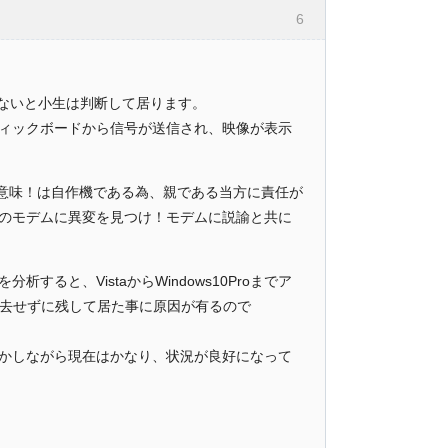
6
題ないと小生は判断して居ります。
ィックボードから信号が送信され、映像が表示
の意味！は自作機である為、親である当方に責任が
のモデムに異変を見つけ！モデムに説諭と共に
と、VistaからWindows10Proまでア
消去せずに残して居た事に原因が有るので
かしながら現在はかなり、状況が良好になって