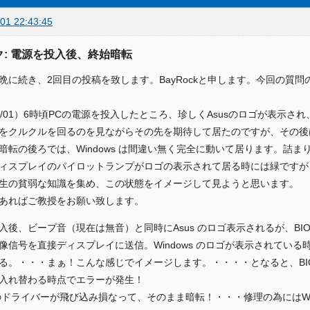
01 22:43:45
ク: 電源を投入後、終始暗転
晩に続き、2回目の投稿を致します。BayRockと申します。今回の質
0/01）6時頃PCの電源を投入したところ、珍しくAsusのロゴが表示され、
をクルクルを回るのを見ながらその先を期待して居たのですが、その後
暗転の後ろでは、Windows は間違い無く完全に動いて居ります。詰
ィスプレイのパイロットランプがロゴの表示されて居る時には緑ですが
生の貧弱な知識を集め、この状態をイメージして見ようと思います。
あればご教授をお願い致します。
入後、ビープ音（現在は無音）と同時にAsus のロゴ表示されるが、BIO
信号を直接ディスプレイに送信。Windows のロゴが表示されている時点でNV
る。・・・まぁ！こんな感じでイメージします。・・・・となると、BIOS 
入れ替わる時点でエラーが発生！
IAのドライバーが飛び込み損なって、そのまま暗転！・・・修理の為にはWi