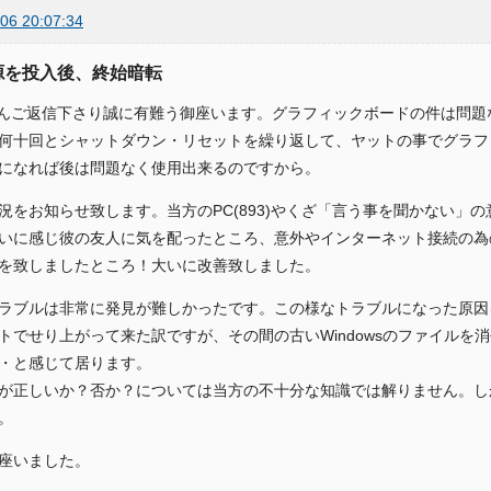
06 20:07:34
電源を投入後、終始暗転
oさんご返信下さり誠に有難う御座います。グラフィックボードの件は問
何十回とシャットダウン・リセットを繰り返して、ヤットの事でグラフ
になれば後は問題なく使用出来るのですから。
況をお知らせ致します。当方のPC(893)やくざ「言う事を聞かない」
いに感じ彼の友人に気を配ったところ、意外やインターネット接続の為
を致しましたところ！大いに改善致しました。
ラブルは非常に発見が難しかったです。この様なトラブルになった原因を分析する
トでせり上がって来た訳ですが、その間の古いWindowsのファイルを
・と感じて居ります。
が正しいか？否か？については当方の不十分な知識では解りません。し
。
座いました。