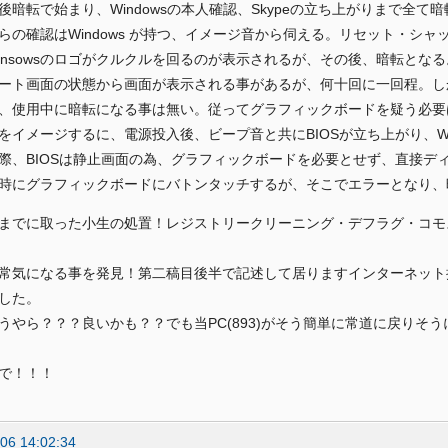
後暗転で始まり、Windowsの本人確認、Skypeの立ち上がりまで全
らの確認はWindows が持つ、イメージ音から伺える。リセット・シャ
insowsのロゴがクルクルを回るのが表示されるが、その後、暗転とな
ート画面の状態から画面が表示される事があるが、何十回に一回程。し
、使用中に暗転になる事は無い。従ってグラフィックボードを疑う必要
をイメージするに、電源投入後、ビープ音と共にBIOSが立ち上がり、Wi
際、BIOSは静止画面の為、グラフィックボードを必要とせず、直接ディス
時にグラフィックボードにバトンタッチするが、そこでエラーとなり、
までに取った小生の処置！レジストリークリーニング・デフラグ・コモ
常気になる事を発見！第二稿目後半で記述して居りますインターネット
した。
うやら？？？良いかも？？でも当PC(893)がそう簡単に常道に戻りそ
で！！！
06 14:02:34