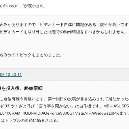
くAsusのロゴが表示され、
込みがありますので、ビデオカード自体に問題がある可能性が高いです
ビデオカードを取り外した状態での動作確認をすべきかもしれません。
込み分のトピックをまとめました。
06 13:43:11
電源を投入後、終始暗転
oo様ご返信有難う御座います。第一回目の投稿が書き込みされて居なかっ
C(893)やくざと呼び「言う事を聞かない」は自作機です。MB＝ASUSP
uoE8400RAM=4GBNVIDIAGeForce9800GTVistaからWindow
からはトラブルの連続に悩まされる。