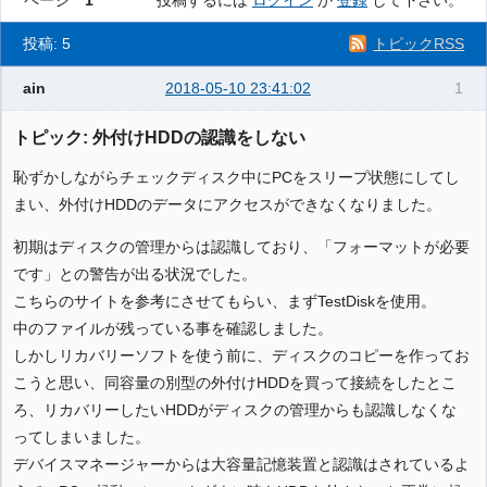
ページ
1
投稿するには
ログイン
か
登録
して下さい。
投稿: 5
トピックRSS
ain
2018-05-10 23:41:02
1
トピック: 外付けHDDの認識をしない
恥ずかしながらチェックディスク中にPCをスリープ状態にしてし
まい、外付けHDDのデータにアクセスができなくなりました。
初期はディスクの管理からは認識しており、「フォーマットが必要
です」との警告が出る状況でした。
こちらのサイトを参考にさせてもらい、まずTestDiskを使用。
中のファイルが残っている事を確認しました。
しかしリカバリーソフトを使う前に、ディスクのコピーを作ってお
こうと思い、同容量の別型の外付けHDDを買って接続をしたとこ
ろ、リカバリーしたいHDDがディスクの管理からも認識しなくな
ってしまいました。
デバイスマネージャーからは大容量記憶装置と認識はされているよ