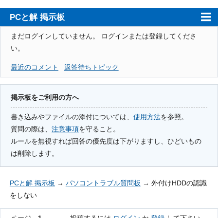
PCと解 掲示板
ホーム
まだログインしていません。
ログインまたは登録してくださ
い。
PCと解
最近のコメント
返答待ちトピック
注意事項
使用方法
掲示板をご利用の方へ
検索
書き込みやファイルの添付については、
使用方法
を参照。
質問の際は、
注意事項
を守ること。
登録
ルールを無視すれば回答の優先度は下がりますし、ひどいもの
ログイン
は削除します。
PCと解 掲示板
→
パソコントラブル質問板
→
外付けHDDの認識
をしない