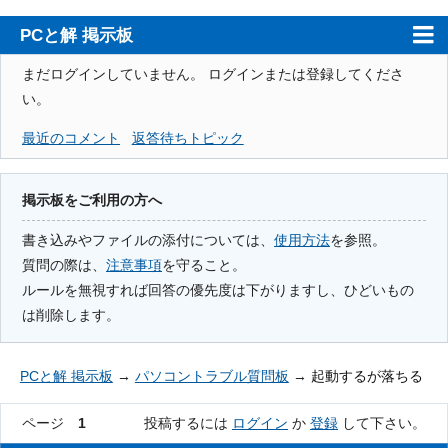
PCと解 掲示板
ホーム
まだログインしていません。
ログインまたは登録してくださ
い。
PCと解
最近のコメント
返答待ちトピック
注意事項
使用方法
掲示板をご利用の方へ
検索
書き込みやファイルの添付については、
使用方法
を参照。
質問の際は、
注意事項
を守ること。
登録
ルールを無視すれば回答の優先度は下がりますし、ひどいもの
ログイン
は削除します。
PCと解 掲示板
→
パソコントラブル質問板
→
起動するが落ちる
ページ
1
投稿するには
ログイン
か
登録
して下さい。