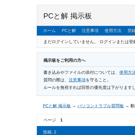
PCと解 掲示板
ホーム
PCと解
注意事項
使用方法
登
まだログインしていません。
ログインまたは登
掲示板をご利用の方へ
書き込みやファイルの添付については、
使用方
質問の際は、
注意事項
を守ること。
ルールを無視すれば回答の優先度は下がります
PCと解 掲示板
→
パソコントラブル質問板
→
動
ページ
1
投稿: 2