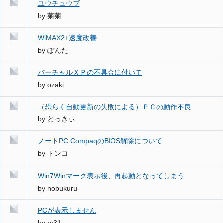
ユウチュウブ
by
菊菊
WiMAX2+速度改善
by
ぽんた
バーチャルＸＰの不具合に付いて
by
ozaki
（恐らく自動更新の失敗による）ＰＣの動作不良
by
とっきぃ
ノートPC CompaqのBIOS解除について
by
トンコ
Win7Winマーク表示後、再起動となってしまう
by
nobukuru
PCが表示しません
by
m31