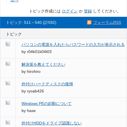
次へ
トピック作成には
ログイン
か
登録
してください。
トピック: 511～540 (計592)
フォーラムRSS
トピック
パソコンの電源を入れたらパスワードの入力が表示される
by
r04k01k04t03
解決策を教えてください
by
hirohiro
外付けハードディスクの復帰
by
ryoab426
Windows PEの起動について
by
hase
外付けHDDをドライブ認識しない