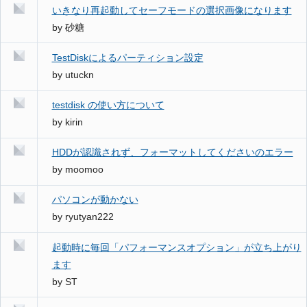
いきなり再起動してセーフモードの選択画像になります
by
砂糖
TestDiskによるパーティション設定
by
utuckn
testdisk の使い方について
by
kirin
HDDが認識されず、フォーマットしてくださいのエラー
by
moomoo
パソコンが動かない
by
ryutyan222
起動時に毎回「パフォーマンスオプション」が立ち上がり
ます
by
ST