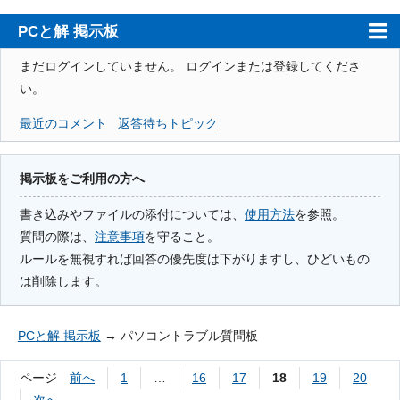
PCと解 掲示板
ホーム
まだログインしていません。
ログインまたは登録してくださ
い。
PCと解
最近のコメント
返答待ちトピック
注意事項
使用方法
掲示板をご利用の方へ
検索
書き込みやファイルの添付については、
使用方法
を参照。
質問の際は、
注意事項
を守ること。
登録
ルールを無視すれば回答の優先度は下がりますし、ひどいもの
ログイン
は削除します。
PCと解 掲示板
→
パソコントラブル質問板
ページ
前へ
1
…
16
17
18
19
20