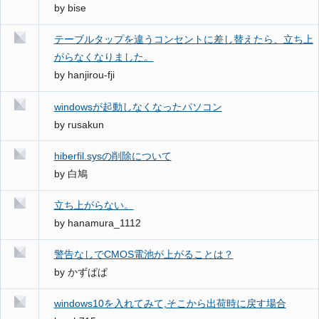
by
bise
テーブルタップを違うコンセントに差し替えたら、立ち上
がらなくなりました。
by
hanjirou-fji
windowsが起動しなくなったパソコン
by
rusakun
hiberfil.sysの削除について
by
白鳩
立ち上がらない。
by
hanamura_1112
警告なしでCMOS電池が上がることは？
by
かずぱぱ
windows10を入れてみて,そこから出荷時に戻す場合