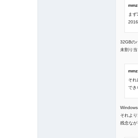
mm
まず
20
32GB
未割り当
mm
それ
でき
Wind
それより
残念なが