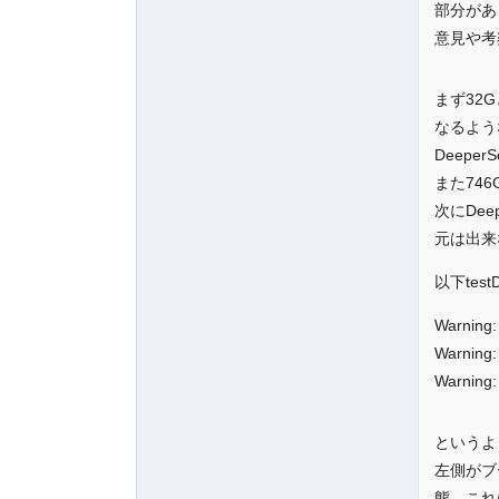
部分があ
意見や考
まず32G
なるよう
Deep
また74
次にDe
元は出来
以下test
Warning:
Warning:
Warning:
というよ
左側がブ
態。これ