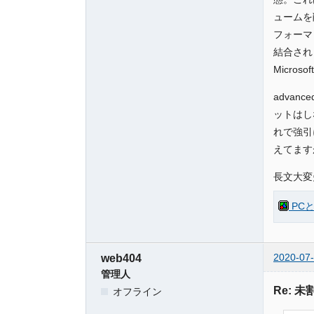
ュームを
フォーマ
結合され
Micr
adva
ットはし
れで強引
えてます
長文大変
PCと解
2020-07-
web404
管理人
Re:
オフライン