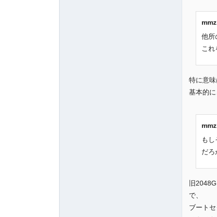
mm
他所
これ
特に意味
基本的に、
mm
もし
だろ
旧204
で、
ブートセ