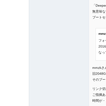
「Dee
無意味な
ブートセ
mm
フォ
20
なっ
mmzk
旧204
そのブー
リンク切
ご指摘あ
時間が・