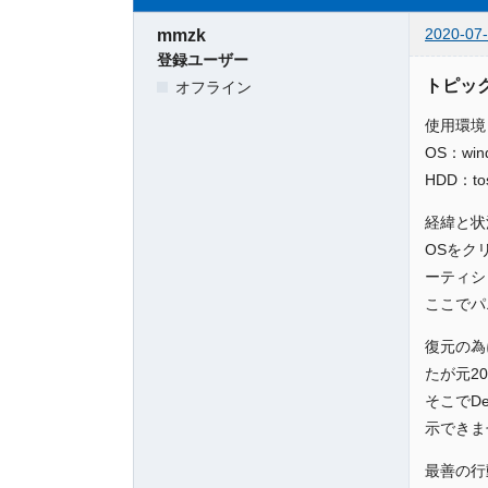
2020-07-
mmzk
登録ユーザー
トピッ
オフライン
使用環境
OS：win
HDD：to
経緯と状
OSをク
ーティシ
ここでパ
復元の為
たが元2
そこでD
示できま
最善の行