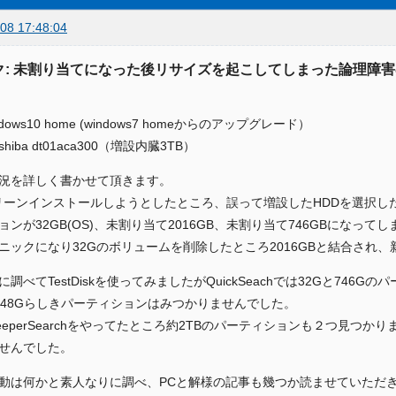
08 17:48:04
ク: 未割り当てになった後リサイズを起こしてしまった論理障
dows10 home (windows7 homeからのアップグレード）
shiba dt01aca300（増設内臓3TB）
況を詳しく書かせて頂きます。
リーンインストールしようとしたところ、誤って増設したHDDを選択した為
ョンが32GB(OS)、未割り当て2016GB、未割り当て746GBになって
ニックになり32Gのボリュームを削除したところ2016GBと結合され、新
に調べてTestDiskを使ってみましたがQuickSeachでは32Gと74
048Gらしきパーティションはみつかりませんでした。
eeperSearchをやってたところ約2TBのパーティションも２つ見つかり
せんでした。
動は何かと素人なりに調べ、PCと解様の記事も幾つか読ませていただ