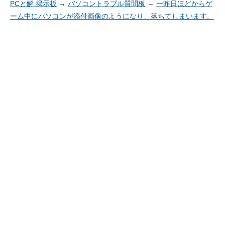
PCと解 掲示板
→
パソコントラブル質問板
→
一昨日ほどからゲ
ーム中にパソコンが添付画像のようになり、落ちてしまいます。