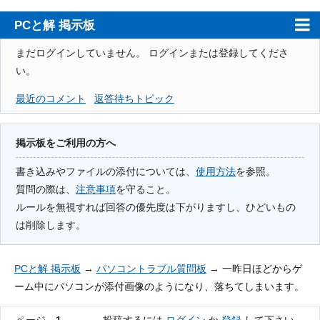
PCと解 掲示板
ホーム
まだログインしていません。
ログインまたは登録してくださ
い。
PCと解
最近のコメント
返答待ちトピック
注意事項
使用方法
掲示板をご利用の方へ
検索
書き込みやファイルの添付については、
使用方法
を参照。
質問の際は、
注意事項
を守ること。
登録
ルールを無視すれば回答の優先度は下がりますし、ひどいもの
ログイン
は削除します。
PCと解 掲示板
→
パソコントラブル質問板
→
一昨日ほどからゲ
ーム中にパソコンが添付画像のようになり、落ちてしまいます。