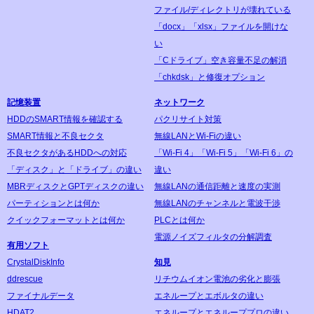
ファイル/ディレクトリが壊れている
「docx」「xlsx」ファイルを開けな
い
「Cドライブ」空き容量不足の解消
「chkdsk」と修復オプション
記憶装置
ネットワーク
HDDのSMART情報を確認する
パクリサイト対策
SMART情報と不良セクタ
無線LANとWi-Fiの違い
不良セクタがあるHDDへの対応
「Wi-Fi 4」「Wi-Fi 5」「Wi-Fi 6」の
「ディスク」と「ドライブ」の違い
違い
MBRディスクとGPTディスクの違い
無線LANの通信距離と速度の実測
パーティションとは何か
無線LANのチャンネルと電波干渉
クイックフォーマットとは何か
PLCとは何か
電源ノイズフィルタの分解調査
有用ソフト
CrystalDiskInfo
知見
ddrescue
リチウムイオン電池の劣化と膨張
ファイナルデータ
エネループとエボルタの違い
HDAT2
エネループとエネループプロの違い