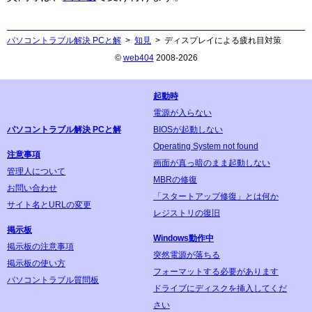
パソコントラブル解決 PCと解
知見
ディスプレイによる疲れ目対策
©
web404
2008-2026
起動時
電源が入らない
パソコントラブル解決 PCと解
BIOSが起動しない
Operating System not found
注意事項
画面が真っ暗のまま起動しない
管理人について
MBRの修復
お問い合わせ
「スタートアップ修復」とは何か
サイト名とURLの変更
レジストリの復旧
掲示板
Windows動作中
掲示板の注意事項
突然電源が落ちる
掲示板の使い方
フォーマットする必要があります
パソコントラブル質問板
ドライブにディスクを挿入してくだ
さい