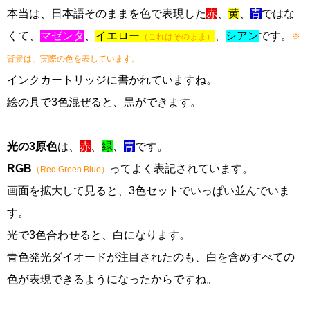
本当は、日本語そのままを色で表現した
赤
、
黄
、
青
ではな
くて、
マゼンタ
、
イエロー
、
シアン
です。
（これはそのまま）
※
背景は、実際の色を表しています。
インクカートリッジに書かれていますね。
絵の具で3色混ぜると、黒ができます。
光の3原色
は、
赤
、
緑
、
青
です。
RGB
ってよく表記されています。
（Red Green Blue）
画面を拡大して見ると、3色セットでいっぱい並んでいま
す。
光で3色合わせると、白になります。
青色発光ダイオードが注目されたのも、白を含めすべての
色が表現できるようになったからですね。