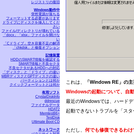
レジストリの復旧
Windows動作中
突然電源が落ちる
フォーマットする必要があります
ドライブにディスクを挿入してくだ
さい
ファイル/ディレクトリが壊れている
「docx」「xlsx」ファイルを開けな
い
「Cドライブ」空き容量不足の解消
「chkdsk」と修復オプション
記憶装置
HDDのSMART情報を確認する
SMART情報と不良セクタ
不良セクタがあるHDDへの対応
「ディスク」と「ドライブ」の違い
MBRディスクとGPTディスクの違い
パーティションとは何か
これは、
「Windows RE」の
クイックフォーマットとは何か
Windowsの起動について、
有用ソフト
CrystalDiskInfo
ddrescue
最近のWindowsでは、ハード
ファイナルデータ
HDAT2
起動できないトラブルを「スタ
Memtest86+
TestDisk
Ultimate Boot CD
ネットワーク
ただし、
何でも修復できるわけ
パクリサイト対策