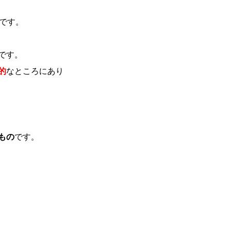
とです。
です。
的
なところにあり
もの
です。