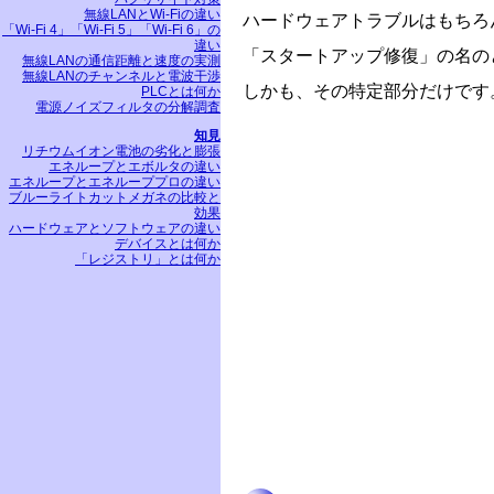
無線LANとWi-Fiの違い
ハードウェアトラブルはもちろ
「Wi-Fi 4」「Wi-Fi 5」「Wi-Fi 6」の
違い
「スタートアップ修復」の名の
無線LANの通信距離と速度の実測
無線LANのチャンネルと電波干渉
しかも、その特定部分だけです
PLCとは何か
電源ノイズフィルタの分解調査
知見
リチウムイオン電池の劣化と膨張
エネループとエボルタの違い
エネループとエネループプロの違い
ブルーライトカットメガネの比較と
効果
ハードウェアとソフトウェアの違い
デバイスとは何か
「レジストリ」とは何か