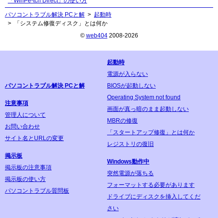
「WinPe-tch Direct」の使い方
パソコントラブル解決 PCと解
起動時
「システム修復ディスク」とは何か
©
web404
2008-2026
起動時
電源が入らない
パソコントラブル解決 PCと解
BIOSが起動しない
Operating System not found
注意事項
画面が真っ暗のまま起動しない
管理人について
MBRの修復
お問い合わせ
「スタートアップ修復」とは何か
サイト名とURLの変更
レジストリの復旧
掲示板
Windows動作中
掲示板の注意事項
突然電源が落ちる
掲示板の使い方
フォーマットする必要があります
パソコントラブル質問板
ドライブにディスクを挿入してくだ
さい