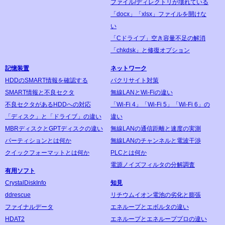
ファイル/ディレクトリが壊れている
「docx」「xlsx」ファイルを開けな
い
「Cドライブ」空き容量不足の解消
「chkdsk」と修復オプション
記憶装置
ネットワーク
HDDのSMART情報を確認する
パクリサイト対策
SMART情報と不良セクタ
無線LANとWi-Fiの違い
不良セクタがあるHDDへの対応
「Wi-Fi 4」「Wi-Fi 5」「Wi-Fi 6」の
「ディスク」と「ドライブ」の違い
違い
MBRディスクとGPTディスクの違い
無線LANの通信距離と速度の実測
パーティションとは何か
無線LANのチャンネルと電波干渉
クイックフォーマットとは何か
PLCとは何か
電源ノイズフィルタの分解調査
有用ソフト
CrystalDiskInfo
知見
ddrescue
リチウムイオン電池の劣化と膨張
ファイナルデータ
エネループとエボルタの違い
HDAT2
エネループとエネループプロの違い