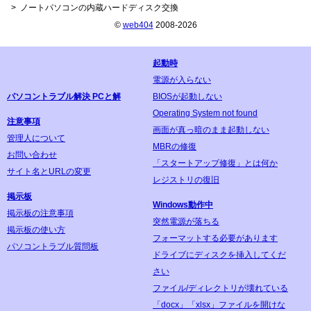
ノートパソコンの内蔵ハードディスク交換
©
web404
2008-2026
起動時
電源が入らない
パソコントラブル解決 PCと解
BIOSが起動しない
Operating System not found
注意事項
画面が真っ暗のまま起動しない
管理人について
MBRの修復
お問い合わせ
「スタートアップ修復」とは何か
サイト名とURLの変更
レジストリの復旧
掲示板
Windows動作中
掲示板の注意事項
突然電源が落ちる
掲示板の使い方
フォーマットする必要があります
パソコントラブル質問板
ドライブにディスクを挿入してくだ
さい
ファイル/ディレクトリが壊れている
「docx」「xlsx」ファイルを開けな