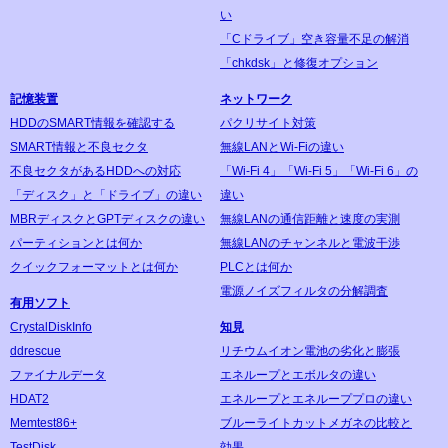
い
「Cドライブ」空き容量不足の解消
「chkdsk」と修復オプション
記憶装置
ネットワーク
HDDのSMART情報を確認する
パクリサイト対策
SMART情報と不良セクタ
無線LANとWi-Fiの違い
不良セクタがあるHDDへの対応
「Wi-Fi 4」「Wi-Fi 5」「Wi-Fi 6」の
「ディスク」と「ドライブ」の違い
違い
MBRディスクとGPTディスクの違い
無線LANの通信距離と速度の実測
パーティションとは何か
無線LANのチャンネルと電波干渉
クイックフォーマットとは何か
PLCとは何か
電源ノイズフィルタの分解調査
有用ソフト
CrystalDiskInfo
知見
ddrescue
リチウムイオン電池の劣化と膨張
ファイナルデータ
エネループとエボルタの違い
HDAT2
エネループとエネループプロの違い
Memtest86+
ブルーライトカットメガネの比較と
TestDisk
効果