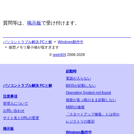
質問等は、
掲示板
で受け付けます。
パソコントラブル解決 PCと解
Windows動作中
仮想メモリ最小値が低すぎます
©
web404
2008-2026
起動時
電源が入らない
パソコントラブル解決 PCと解
BIOSが起動しない
Operating System not found
注意事項
画面が真っ暗のまま起動しない
管理人について
MBRの修復
お問い合わせ
「スタートアップ修復」とは何か
サイト名とURLの変更
レジストリの復旧
掲示板
Windows動作中