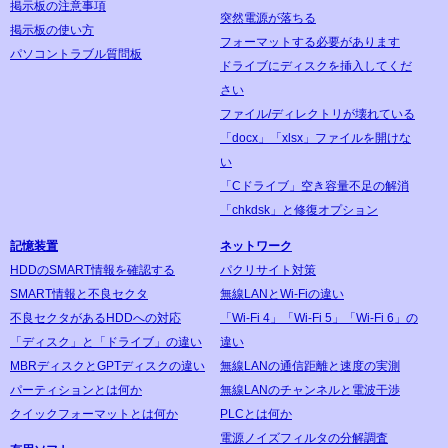
掲示板の注意事項
突然電源が落ちる
掲示板の使い方
フォーマットする必要があります
パソコントラブル質問板
ドライブにディスクを挿入してくだ
さい
ファイル/ディレクトリが壊れている
「docx」「xlsx」ファイルを開けな
い
「Cドライブ」空き容量不足の解消
「chkdsk」と修復オプション
記憶装置
ネットワーク
HDDのSMART情報を確認する
パクリサイト対策
SMART情報と不良セクタ
無線LANとWi-Fiの違い
不良セクタがあるHDDへの対応
「Wi-Fi 4」「Wi-Fi 5」「Wi-Fi 6」の
「ディスク」と「ドライブ」の違い
違い
MBRディスクとGPTディスクの違い
無線LANの通信距離と速度の実測
パーティションとは何か
無線LANのチャンネルと電波干渉
クイックフォーマットとは何か
PLCとは何か
電源ノイズフィルタの分解調査