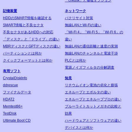
「chkdsk」と修復オプション
記憶装置
ネットワーク
HDDのSMART情報を確認する
パクリサイト対策
SMART情報と不良セクタ
無線LANとWi-Fiの違い
不良セクタがあるHDDへの対応
「Wi-Fi 4」「Wi-Fi 5」「Wi-Fi 6」の
「ディスク」と「ドライブ」の違い
違い
MBRディスクとGPTディスクの違い
無線LANの通信距離と速度の実測
パーティションとは何か
無線LANのチャンネルと電波干渉
クイックフォーマットとは何か
PLCとは何か
電源ノイズフィルタの分解調査
有用ソフト
CrystalDiskInfo
知見
ddrescue
リチウムイオン電池の劣化と膨張
ファイナルデータ
エネループとエボルタの違い
HDAT2
エネループとエネループプロの違い
Memtest86+
ブルーライトカットメガネの比較と
TestDisk
効果
Ultimate Boot CD
ハードウェアとソフトウェアの違い
デバイスとは何か