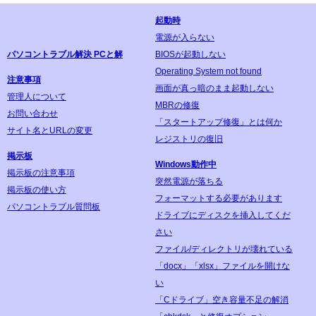
起動時
電源が入らない
パソコントラブル解決 PCと解
BIOSが起動しない
Operating System not found
注意事項
画面が真っ暗のまま起動しない
管理人について
MBRの修復
お問い合わせ
「スタートアップ修復」とは何か
サイト名とURLの変更
レジストリの復旧
掲示板
Windows動作中
掲示板の注意事項
突然電源が落ちる
掲示板の使い方
フォーマットする必要があります
パソコントラブル質問板
ドライブにディスクを挿入してくだ
さい
ファイル/ディレクトリが壊れている
「docx」「xlsx」ファイルを開けな
い
「Cドライブ」空き容量不足の解消