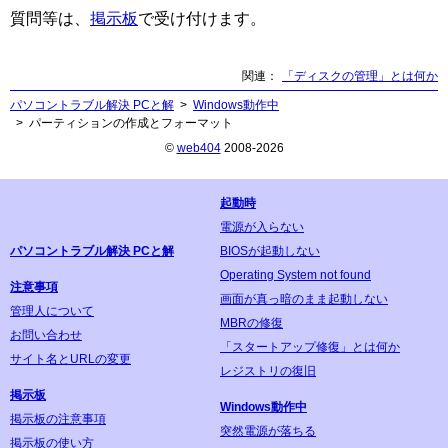
質問等は、
掲示板
で受け付けます。
関連
「ディスクの管理」とは何か
パソコントラブル解決 PCと解
Windows動作中
パーティションの作成とフォーマット
©
web404
2008-2026
起動時
電源が入らない
パソコントラブル解決 PCと解
BIOSが起動しない
Operating System not found
注意事項
画面が真っ暗のまま起動しない
管理人について
MBRの修復
お問い合わせ
「スタートアップ修復」とは何か
サイト名とURLの変更
レジストリの復旧
掲示板
Windows動作中
掲示板の注意事項
突然電源が落ちる
掲示板の使い方