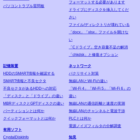
フォーマットする必要があります
パソコントラブル質問板
ドライブにディスクを挿入してくだ
さい
ファイル/ディレクトリが壊れている
「docx」「xlsx」ファイルを開けな
い
「Cドライブ」空き容量不足の解消
「chkdsk」と修復オプション
記憶装置
ネットワーク
HDDのSMART情報を確認する
パクリサイト対策
SMART情報と不良セクタ
無線LANとWi-Fiの違い
不良セクタがあるHDDへの対応
「Wi-Fi 4」「Wi-Fi 5」「Wi-Fi 6」の
「ディスク」と「ドライブ」の違い
違い
MBRディスクとGPTディスクの違い
無線LANの通信距離と速度の実測
パーティションとは何か
無線LANのチャンネルと電波干渉
クイックフォーマットとは何か
PLCとは何か
電源ノイズフィルタの分解調査
有用ソフト
CrystalDiskInfo
知見